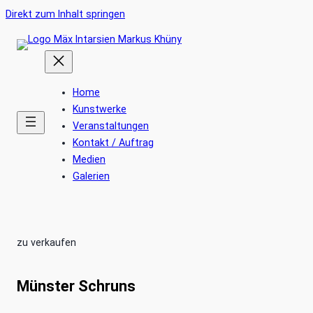
Ankerlink
Zum
Direkt zum Inhalt springen
an
Inhalt
den
springen
Anfang
der
Home
Seite
Kunstwerke
Veranstaltungen
Kontakt / Auftrag
Medien
Galerien
zu verkaufen
Münster Schruns