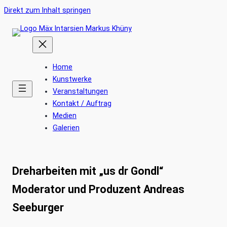
Ankerlink
Zum
Direkt zum Inhalt springen
an
Inhalt
den
springen
Anfang
der
Home
Seite
Kunstwerke
Veranstaltungen
Kontakt / Auftrag
Medien
Galerien
Dreharbeiten mit „us dr Gondl“
Moderator und Produzent Andreas
Seeburger