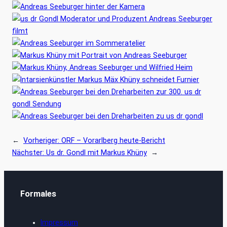
←
Vorheriger:
ORF – Vorarlberg heute-Bericht
Nächster:
Us dr. Gondl mit Markus Khüny
→
Formales
Impressum