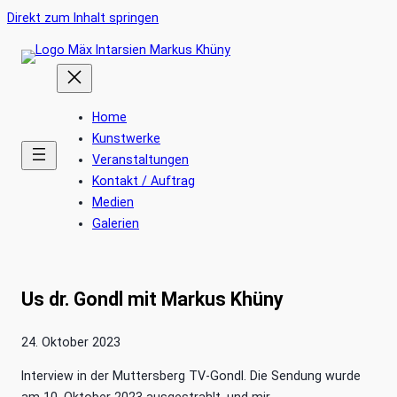
Ankerlink
Zum
Direkt zum Inhalt springen
an
Inhalt
den
springen
Anfang
der
Home
Seite
Kunstwerke
Veranstaltungen
Kontakt / Auftrag
Medien
Galerien
Us dr. Gondl mit Markus Khüny
24. Oktober 2023
Interview in der Muttersberg TV-Gondl. Die Sendung wurde